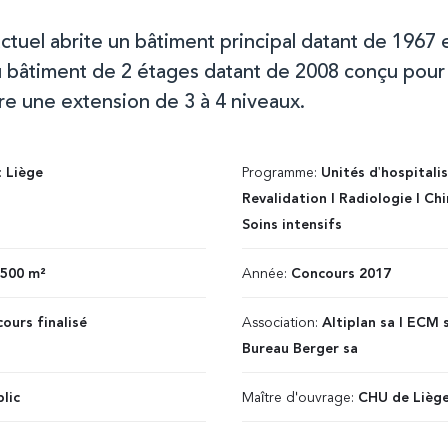
actuel abrite un bâtiment principal datant de 1967 
 bâtiment de 2 étages datant de 2008 conçu pour
e une extension de 3 à 4 niveaux.
:
Liège
Programme:
Unités d'hospitalis
Revalidation I Radiologie I Chi
Soins intensifs
.500 m²
Année:
Concours 2017
ours finalisé
Association:
Altiplan sa I ECM s
Bureau Berger sa
lic
Maître d'ouvrage:
CHU de Lièg