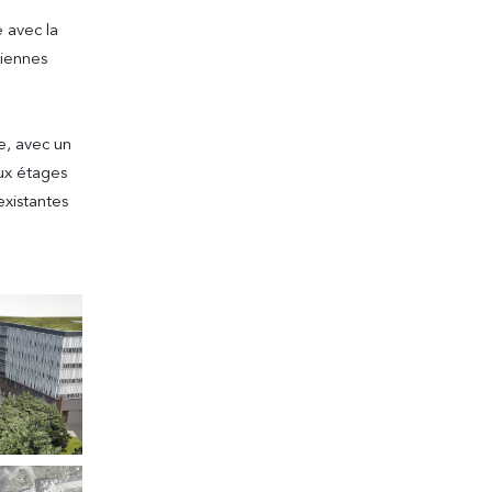
e avec la
ciennes
e, avec un
aux étages
existantes