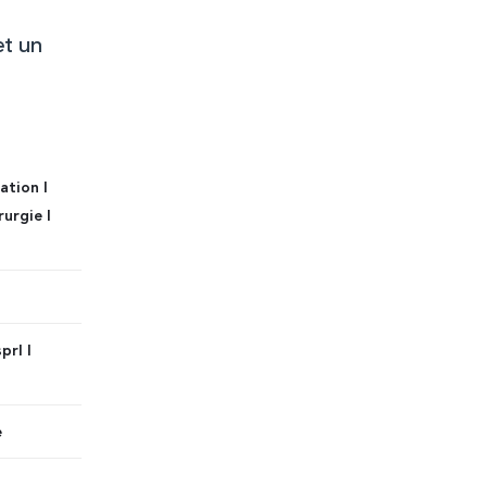
et un
ation I
rurgie I
prl I
e