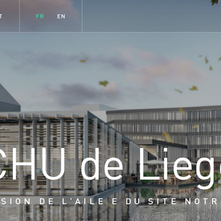
T
FR
EN
C
H
U
d
e
L
i
e
g
SION DE L’AILE E DU SITE NOT