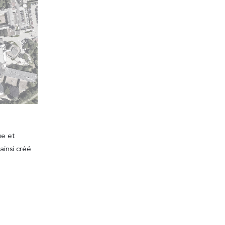
ue et
ainsi créé