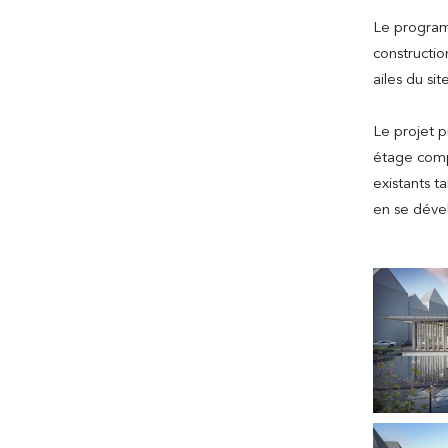
Le programm
constructio
ailes du si
Le projet p
étage compl
existants t
en se dével